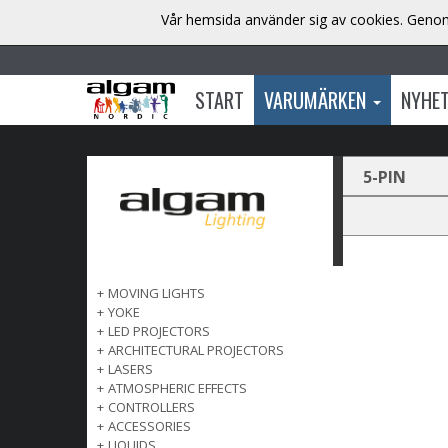
Vår hemsida använder sig av cookies. Genom 
START
VARUMÄRKEN
NYHE
5-PIN
+
MOVING LIGHTS
+
YOKE
+
LED PROJECTORS
+
ARCHITECTURAL PROJECTORS
+
LASERS
+
ATMOSPHERIC EFFECTS
+
CONTROLLERS
+
ACCESSORIES
+
LIQUIDS