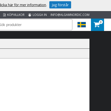
licka här för mer information
.
Jag förstår
KÖPVILLKOR
LOGGA IN
INFO@ALGAMNORDIC.COM
0