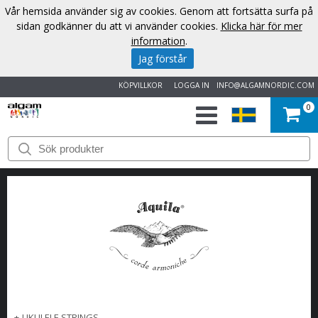
Vår hemsida använder sig av cookies. Genom att fortsätta surfa på
sidan godkänner du att vi använder cookies.
Klicka här för mer
information
.
Jag förstår
KÖPVILLKOR
LOGGA IN
INFO@ALGAMNORDIC.COM
0
START
VARUMÄRKEN
NYHETER
OM
OSS
KONTAKT
+
UKULELE STRINGS