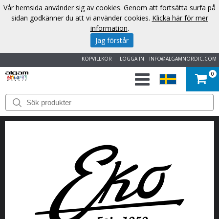
Vår hemsida använder sig av cookies. Genom att fortsätta surfa på
sidan godkänner du att vi använder cookies.
Klicka här för mer
information
.
Jag förstår
KÖPVILLKOR
LOGGA IN
INFO@ALGAMNORDIC.COM
0
START
VARUMÄRKEN
NYHETER
OM
OSS
KONTAKT