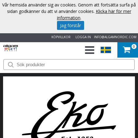
Vår hemsida använder sig av cookies. Genom att fortsätta surfa på
sidan godkänner du att vi använder cookies.
Klicka här för mer
information
.
Jag förstår
KÖPVILLKOR
LOGGA IN
INFO@ALGAMNORDIC.COM
0
START
VARUMÄRKEN
NYHETER
OM
OSS
KONTAKT