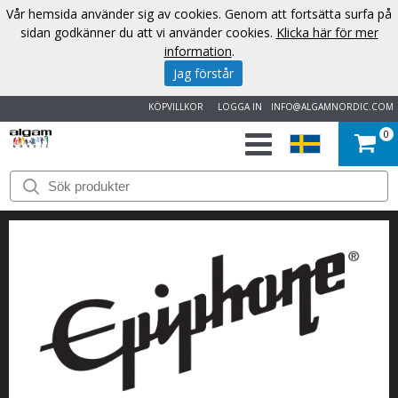
Vår hemsida använder sig av cookies. Genom att fortsätta surfa på
sidan godkänner du att vi använder cookies.
Klicka här för mer
information
.
Jag förstår
KÖPVILLKOR
LOGGA IN
INFO@ALGAMNORDIC.COM
0
START
VARUMÄRKEN
NYHETER
OM
OSS
KONTAKT