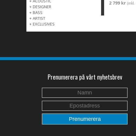
+
ACOUSTIC
2 799 kr
(inkl
+
DESIGNER
+
BASS
+
ARTIST
+
EXCLUSIVES
Prenumerera på vårt nyhetsbrev