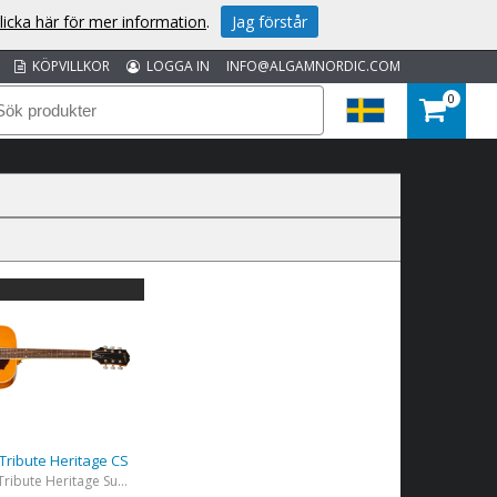
licka här för mer information
.
Jag förstår
KÖPVILLKOR
LOGGA IN
INFO@ALGAMNORDIC.COM
0
ribute Heritage CS
Hummingbird Tribute​ Heritage Sunburst