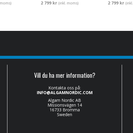
2 799 kr
2 799 kr
. moms)
(inkl. moms)
(ink
Vill du ha mer information?
Kontakta oss på:
INFO@ALGAMNORDIC.COM
Algam Nordic AB
Missionsvägen 14
16733 Bromma
Sweden