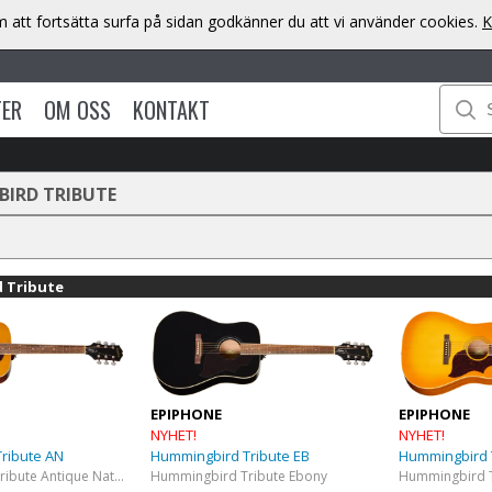
att fortsätta surfa på sidan godkänner du att vi använder cookies.
K
TER
OM OSS
KONTAKT
IRD TRIBUTE
 Tribute
EPIPHONE
EPIPHONE
NYHET!
NYHET!
ribute AN
Hummingbird Tribute EB
Hummingbird T
Hummingbird Tribute​ Antique Natural
Hummingbird Tribute​ Ebony