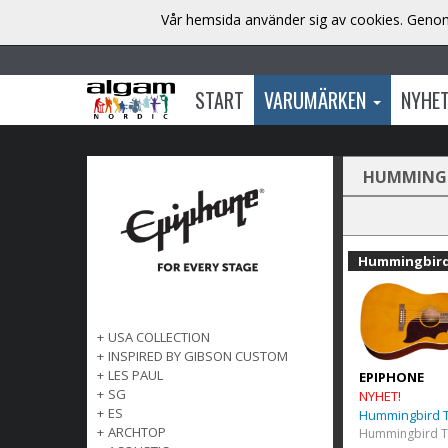
Vår hemsida använder sig av cookies. Genom 
START
VARUMÄRKEN
NYHE
HUMMINGB
Hummingbird
+
USA COLLECTION
+
INSPIRED BY GIBSON CUSTOM
+
LES PAUL
EPIPHONE
+
SG
NYHET!
+
ES
Hummingbird T
+
ARCHTOP