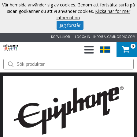
Vår hemsida använder sig av cookies. Genom att fortsätta surfa på
sidan godkänner du att vi använder cookies.
Klicka här för mer
information
.
Jag förstår
KÖPVILLKOR
LOGGA IN
INFO@ALGAMNORDIC.COM
0
START
VARUMÄRKEN
NYHETER
OM
OSS
KONTAKT