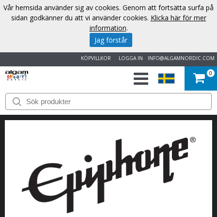
Vår hemsida använder sig av cookies. Genom att fortsätta surfa på
sidan godkänner du att vi använder cookies.
Klicka här för mer
information
.
Jag förstår
KÖPVILLKOR
LOGGA IN
INFO@ALGAMNORDIC.COM
0
START
VARUMÄRKEN
NYHETER
OM
OSS
KONTAKT