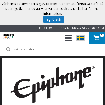
Vår hemsida använder sig av cookies. Genom att fortsätta surfa på
sidan godkänner du att vi använder cookies.
Klicka här för mer
information
.
Jag förstår
KÖPVILLKOR
LOGGA IN
INFO@ALGAMNORDIC.COM
0
START
VARUMÄRKEN
NYHETER
OM
OSS
KONTAKT