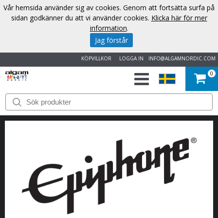
Vår hemsida använder sig av cookies. Genom att fortsätta surfa på
sidan godkänner du att vi använder cookies.
Klicka här för mer
information
.
Jag förstår
KÖPVILLKOR
LOGGA IN
INFO@ALGAMNORDIC.COM
0
START
VARUMÄRKEN
NYHETER
OM
OSS
KONTAKT