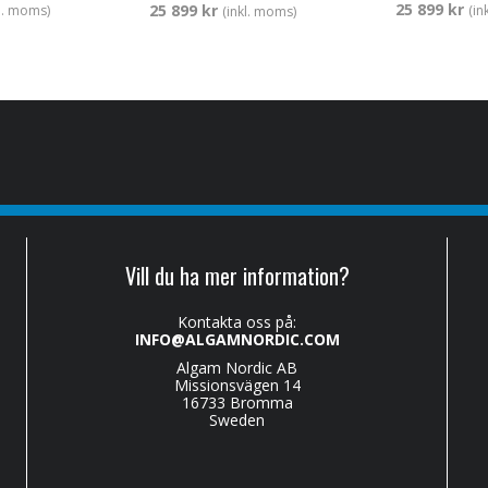
25 899 kr
25 899 kr
(in
kl. moms)
(inkl. moms)
Vill du ha mer information?
Kontakta oss på:
INFO@ALGAMNORDIC.COM
Algam Nordic AB
Missionsvägen 14
16733 Bromma
Sweden