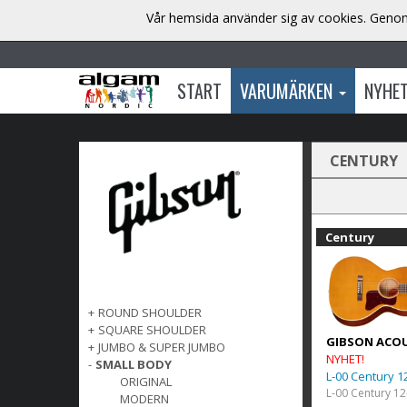
Vår hemsida använder sig av cookies. Genom 
START
VARUMÄRKEN
NYHE
CENTURY
Century
+
ROUND SHOULDER
+
SQUARE SHOULDER
GIBSON ACO
+
JUMBO & SUPER JUMBO
NYHET!
-
SMALL BODY
L-00 Century 1
ORIGINAL
L-00 Century 12
MODERN