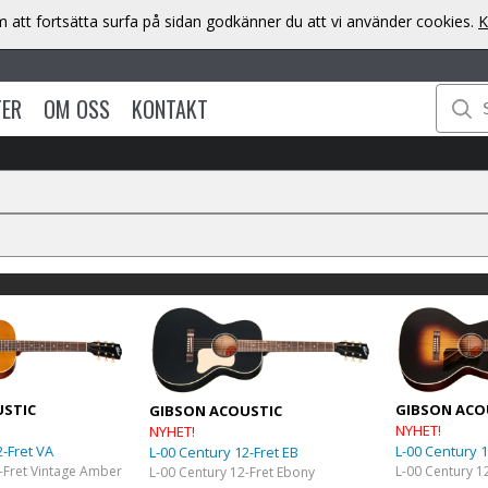
att fortsätta surfa på sidan godkänner du att vi använder cookies.
K
TER
OM OSS
KONTAKT
GIBSON ACO
USTIC
GIBSON ACOUSTIC
NYHET!
NYHET!
L-00 Century 1
2-Fret VA
L-00 Century 12-Fret EB
-Fret Vintage Amber
L-00 Century 12-Fret Ebony