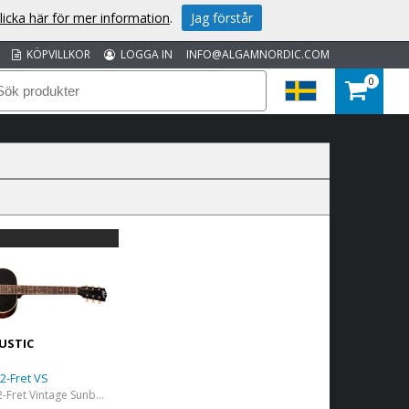
licka här för mer information
.
Jag förstår
KÖPVILLKOR
LOGGA IN
INFO@ALGAMNORDIC.COM
0
USTIC
2-Fret VS
L-00 Century 12-Fret Vintage Sunburst