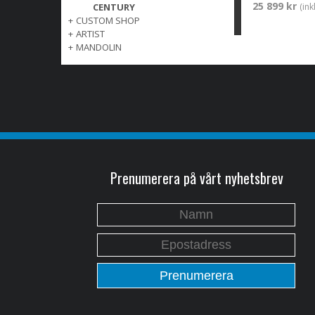
25 899 kr
CENTURY
(in
+
CUSTOM SHOP
+
ARTIST
+
MANDOLIN
Prenumerera på vårt nyhetsbrev