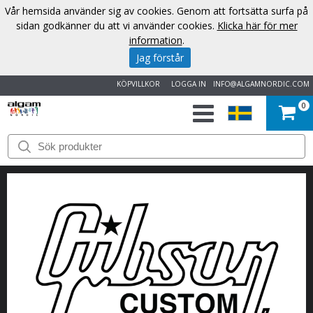
Vår hemsida använder sig av cookies. Genom att fortsätta surfa på
sidan godkänner du att vi använder cookies.
Klicka här för mer
information
.
Jag förstår
KÖPVILLKOR
LOGGA IN
INFO@ALGAMNORDIC.COM
0
START
VARUMÄRKEN
NYHETER
OM
OSS
KONTAKT