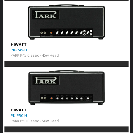
HIWATT
PK-P45-H
PARK P45 Classic - 45w Head
HIWATT
PK-P50-H
PARK P50 Classic - 50w Head