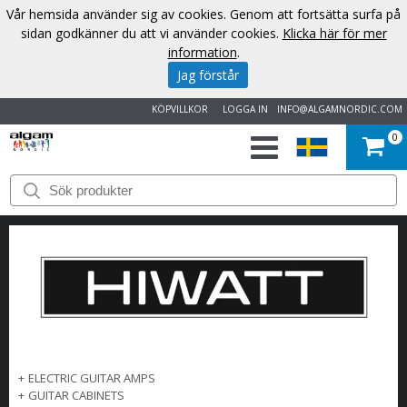
Vår hemsida använder sig av cookies. Genom att fortsätta surfa på
sidan godkänner du att vi använder cookies.
Klicka här för mer
information
.
Jag förstår
KÖPVILLKOR
LOGGA IN
INFO@ALGAMNORDIC.COM
0
START
VARUMÄRKEN
NYHETER
OM
OSS
+
ELECTRIC GUITAR AMPS
+
GUITAR CABINETS
KONTAKT