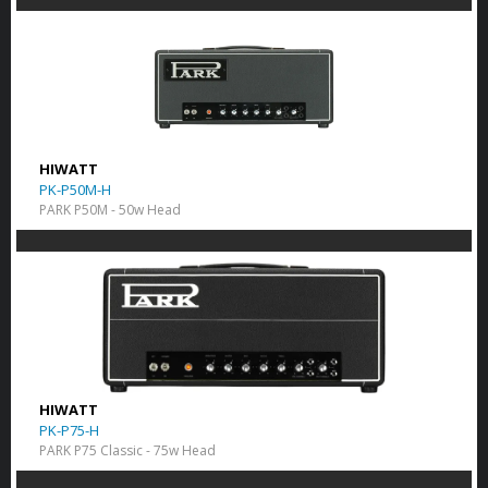
HIWATT
PK-P50M-H
PARK P50M - 50w Head
HIWATT
PK-P75-H
PARK P75 Classic - 75w Head