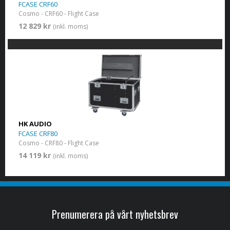
FCASE CRF60
Cosmo - CRF60 - Flight Case
12 829 kr
(inkl. moms)
HK AUDIO
FCASE CRF80
Cosmo - CRF80 - Flight Case
14 119 kr
(inkl. moms)
Prenumerera på vårt nyhetsbrev