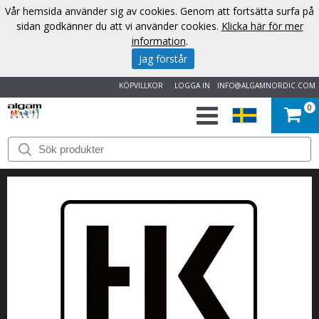
Vår hemsida använder sig av cookies. Genom att fortsätta surfa på
sidan godkänner du att vi använder cookies.
Klicka här för mer
information
.
Jag förstår
KÖPVILLKOR
LOGGA IN
INFO@ALGAMNORDIC.COM
0
START
VARUMÄRKEN
NYHETER
OM
OSS
KONTAKT