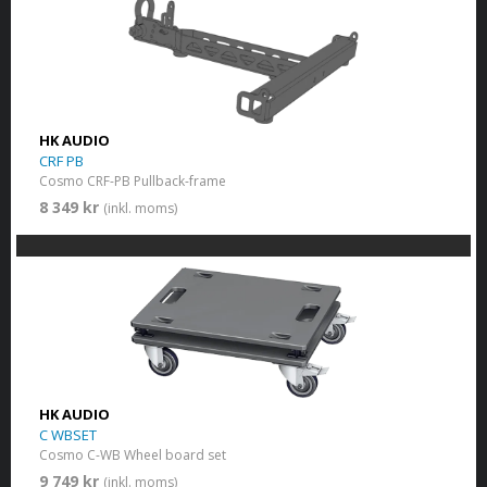
HK AUDIO
CRF PB
Cosmo CRF-PB Pullback-frame
8 349 kr
(inkl. moms)
HK AUDIO
C WBSET
Cosmo C-WB Wheel board set
9 749 kr
(inkl. moms)