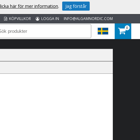
licka här för mer information
.
Jag förstår
KÖPVILLKOR
LOGGA IN
INFO@ALGAMNORDIC.COM
0