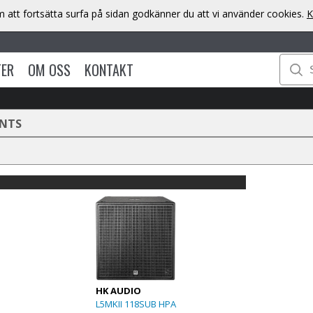
att fortsätta surfa på sidan godkänner du att vi använder cookies.
K
TER
OM OSS
KONTAKT
NTS
HK AUDIO
L5MKII 118SUB HPA