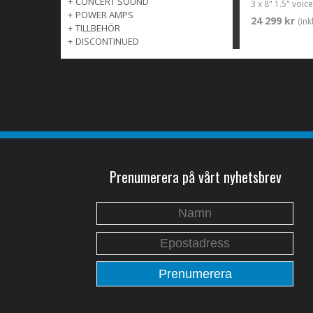
+
CONCERT SOUND
+
POWER AMPS
24 299 kr
(in
+
TILLBEHÖR
+
DISCONTINUED
Prenumerera på vårt nyhetsbrev