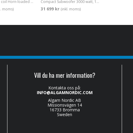
3 x 8" 1.5" voice coil Horn-loaded Long-Throw-Mid-/High-Unit with Multi-Cell-Transformer
Compact Subwoofer 3000 watt, 18" 4" voice coil
31 699 kr
kl. moms)
(inkl. moms)
Vill du ha mer information?
Kontakta oss på:
INFO@ALGAMNORDIC.COM
Algam Nordic AB
Missionsvägen 14
16733 Bromma
Sweden