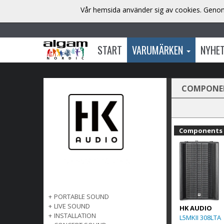
Vår hemsida använder sig av cookies. Genom 
START
VARUMÄRKEN
NYHE
COMPONE
Components
+
PORTABLE SOUND
+
LIVE SOUND
HK AUDIO
+
INSTALLATION
L5MKII 308LTA