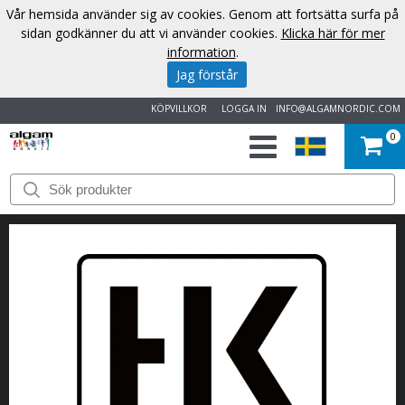
Vår hemsida använder sig av cookies. Genom att fortsätta surfa på
sidan godkänner du att vi använder cookies.
Klicka här för mer
information
.
Jag förstår
KÖPVILLKOR
LOGGA IN
INFO@ALGAMNORDIC.COM
0
START
VARUMÄRKEN
NYHETER
OM
OSS
KONTAKT