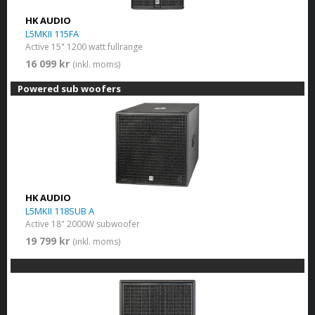
HK AUDIO
L5MKII 115FA
Active 15" 1200 watt fullrange
16 099 kr
(inkl. moms)
Powered sub woofers
HK AUDIO
L5MKII 118SUB A
Active 18" 2000W subwoofer
19 799 kr
(inkl. moms)