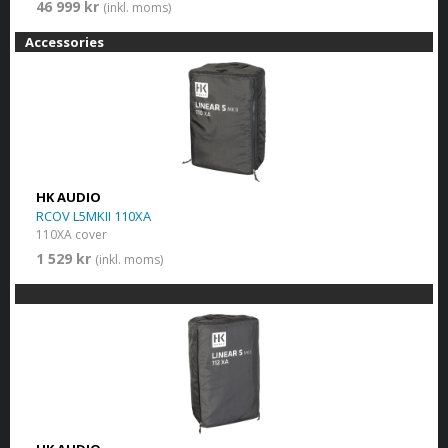
46 999 kr
(inkl. moms)
Accessories
HK AUDIO
RCOV L5MKII 110XA
110XA cover
1 529 kr
(inkl. moms)