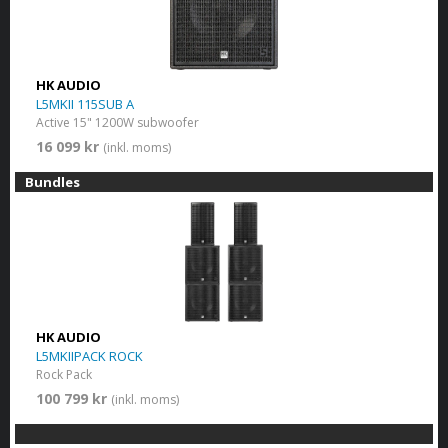
HK AUDIO
L5MKII 115SUB A
Active 15" 1200W subwoofer
16 099 kr
(inkl. moms)
Bundles
HK AUDIO
L5MKIIPACK ROCK
Rock Pack
100 799 kr
(inkl. moms)