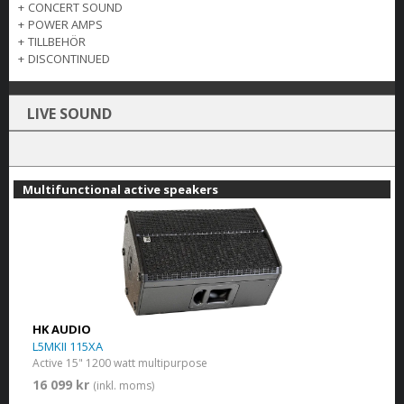
+
CONCERT SOUND
+
POWER AMPS
+
TILLBEHÖR
+
DISCONTINUED
LIVE SOUND
Multifunctional active speakers
HK AUDIO
L5MKII 115XA
Active 15" 1200 watt multipurpose
16 099 kr
(inkl. moms)