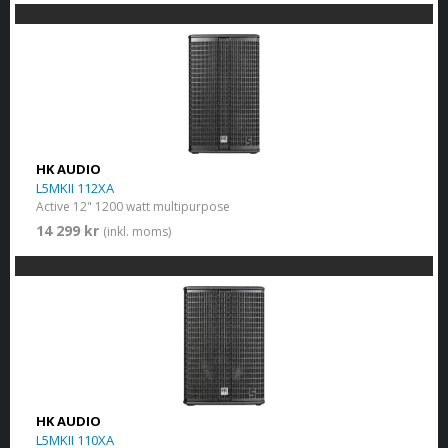
HK AUDIO
L5MKII 112XA
Active 12" 1200 watt multipurpose
14 299 kr
(inkl. moms)
HK AUDIO
L5MKII 110XA