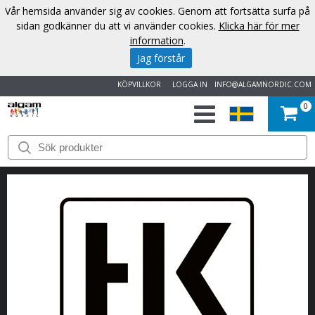
Vår hemsida använder sig av cookies. Genom att fortsätta surfa på
sidan godkänner du att vi använder cookies.
Klicka här för mer
information
.
Jag förstår
KÖPVILLKOR
LOGGA IN
INFO@ALGAMNORDIC.COM
0
START
VARUMÄRKEN
NYHETER
OM
OSS
KONTAKT