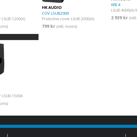
WB 4
HK AUDIO
LSUB-4000(A) 
COV LSUB2000
2 939 kr
(ink
r LSUB-1200(A)
Protective cover LSUB-2000(A)
799 kr
moms)
(inkl. moms)
er LSUB-1500A
moms)