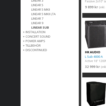
LINEAR 3
Passive 2x10" 
LINEAR 5
9 899 kr
(inkl
LINEAR 5 MKII
LINEAR 5 MKII LTA
LINEAR 7
LINEAR 9
LINEAR SUB
+
INSTALLATION
+
CONCERT SOUND
+
POWER AMPS
+
TILLBEHÖR
+
DISCONTINUED
HK AUDIO
L Sub 4000 A
Active 18" 120
32 999 kr
(in