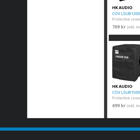
HK AUDIO
COV LSUB1200
Protective cove
769 kr
(inkl. 
HK AUDIO
COV LSUB1500
Protective cov
699 kr
(inkl. 