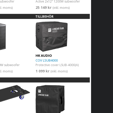
 subwoofer
Active 2x12" 1200W subwoofer
25 149 kr
kl. moms)
(inkl. moms)
TILLBEHÖR
HK AUDIO
COV LSUB4000
00W subwoofer
Protective cover LSUB-4000(A)
1 099 kr
kl. moms)
(inkl. moms)