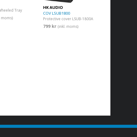
HK AUDIO
Wheeled Tray
COV LSUB1800
l. moms)
Protective cover LSUB-1800A
799 kr
(inkl. moms)