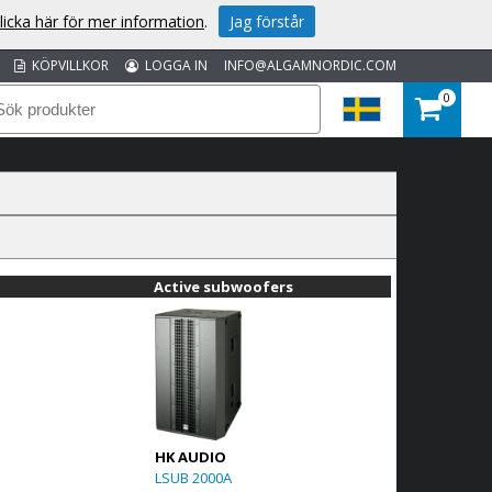
licka här för mer information
.
Jag förstår
KÖPVILLKOR
LOGGA IN
INFO@ALGAMNORDIC.COM
0
Active subwoofers
HK AUDIO
LSUB 2000A