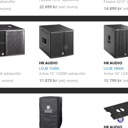
subwoofer
Passive 2x12"
22 699 kr
(inkl. moms)
14 899 kr
. moms)
(in
HK AUDIO
HK AUDIO
LSUB 1500A
LSUB 1800A
0W subwoofer
Active 15" 1200W subwoofer
Active 18" 12
11 879 kr
13 799 kr
kl. moms)
(inkl. moms)
(in
HK AUDIO