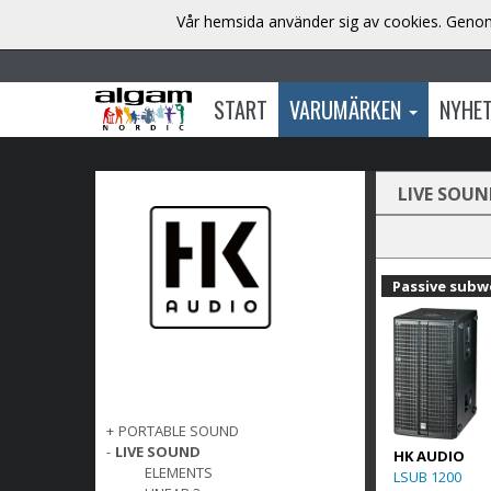
Vår hemsida använder sig av cookies. Genom 
START
VARUMÄRKEN
NYHE
LIVE SOUN
Passive subw
+
PORTABLE SOUND
-
LIVE SOUND
HK AUDIO
ELEMENTS
LSUB 1200