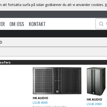
att fortsätta surfa på sidan godkänner du att vi använder cookies.
K
TER
OM OSS
KONTAKT
D
oofers
HK AUDIO
HK AUDIO
LSUB 4000
LSUB 2000
Passive 1x18" subwoofer