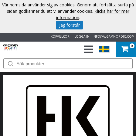
Vår hemsida använder sig av cookies. Genom att fortsätta surfa på
sidan godkänner du att vi använder cookies.
Klicka här för mer
information
.
Jag förstår
KÖPVILLKOR
LOGGA IN
INFO@ALGAMNORDIC.COM
0
START
VARUMÄRKEN
NYHETER
OM
OSS
KONTAKT