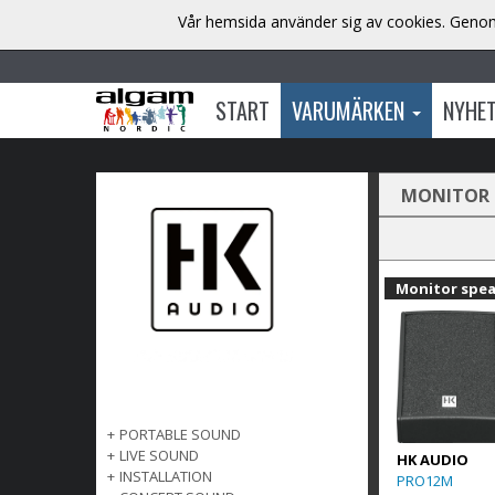
Vår hemsida använder sig av cookies. Genom 
START
VARUMÄRKEN
NYHE
MONITOR 
Monitor spe
+
PORTABLE SOUND
+
LIVE SOUND
HK AUDIO
+
INSTALLATION
PRO12M