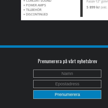
+
CONCERT SOUND
Passiv 12" golv
+
POWER AMPS
5 899 kr
(inkl
+
TILLBEHÖR
+
DISCONTINUED
Prenumerera på vårt nyhetsbrev