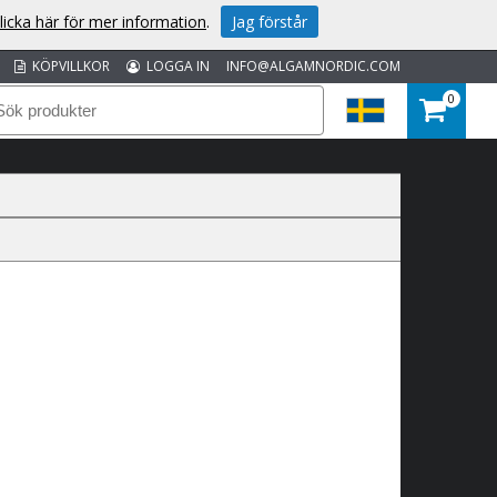
licka här för mer information
.
Jag förstår
KÖPVILLKOR
LOGGA IN
INFO@ALGAMNORDIC.COM
0