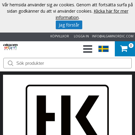
Vår hemsida använder sig av cookies. Genom att fortsätta surfa på
sidan godkänner du att vi använder cookies.
Klicka här för mer
information
.
Jag förstår
KÖPVILLKOR
LOGGA IN
INFO@ALGAMNORDIC.COM
0
START
VARUMÄRKEN
NYHETER
OM
OSS
KONTAKT