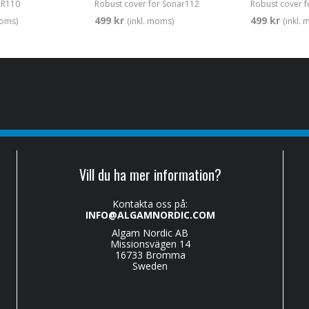
AR110
Robust cover for Sonar112
Robust cover 
499 kr
499 kr
moms)
(inkl. moms)
(inkl.
Vill du ha mer information?
Kontakta oss på:
INFO@ALGAMNORDIC.COM
Algam Nordic AB
Missionsvägen 14
16733 Bromma
Sweden