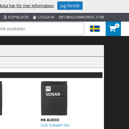
licka här för mer information
.
Jag förstår
KÖPVILLKOR
LOGGA IN
INFO@ALGAMNORDIC.COM
0
HK AUDIO
5
COV SONAR115S