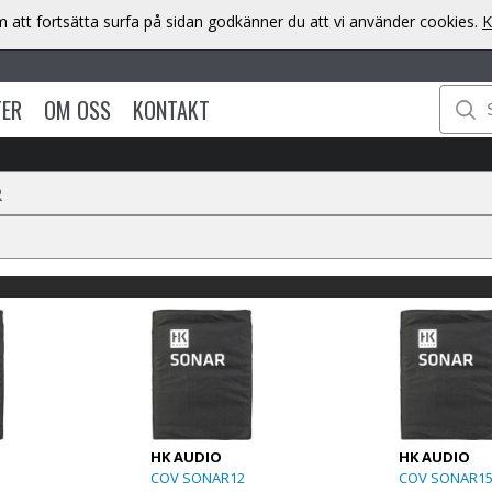
att fortsätta surfa på sidan godkänner du att vi använder cookies.
K
TER
OM OSS
KONTAKT
R
HK AUDIO
HK AUDIO
COV SONAR12
COV SONAR1