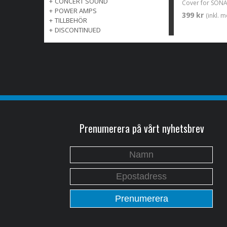
+
CONCERT SOUND
Cover for SON
+
POWER AMPS
399 kr
(inkl. 
+
TILLBEHÖR
+
DISCONTINUED
Prenumerera på vårt nyhetsbrev