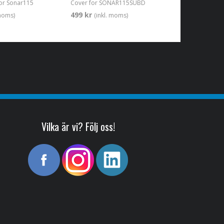
for Sonar115
Cover for SONAR115SUBD
499 kr
 moms)
(inkl. moms)
Vilka är vi? Följ oss!