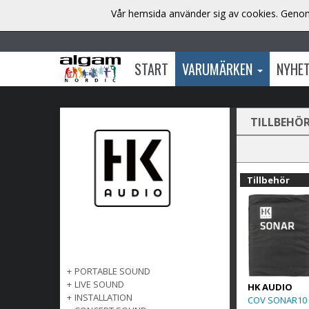
Vår hemsida använder sig av cookies. Genom 
START
VARUMÄRKEN
NYHE
TILLBEHÖ
Tillbehör
+
PORTABLE SOUND
+
LIVE SOUND
HK AUDIO
+
INSTALLATION
COV SONAR10