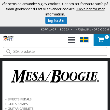
Vår hemsida använder sig av cookies. Genom att fortsätta surfa på
sidan godkänner du att vi använder cookies.
Klicka här för mer
information
.
Jag förstår
KÖPVILLKOR
LOGGA IN
INFO@ALGAMNORDIC.COM
0
START
VARUMÄRKEN
NYHETER
OM
OSS
+
EFFECTS PEDALS
+
GUITAR AMPS
KONTAKT
+
GUITAR CABINETS