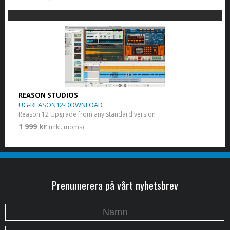
REASON STUDIOS
UG-REASON12-DOWNLOAD
Reason 12 Upgrade from any standard version
1 999 kr
(inkl. moms)
Prenumerera på vårt nyhetsbrev