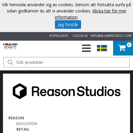
Vår hemsida använder sig av cookies. Genom att fortsätta surfa på
sidan godkänner du att vi använder cookies.
Klicka här för mer
information
.
Jag förstår
KÖPVILLKOR
LOGGA IN
INFO@ALGAMNORDIC.COM
0
START
VARUMÄRKEN
NYHETER
OM
OSS
-
REASON
EDUCATION
RETAIL
KONTAKT