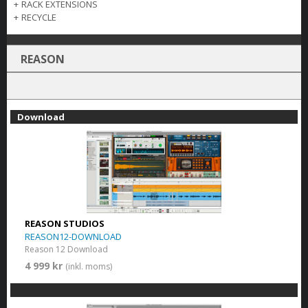
+
RACK EXTENSIONS
+
RECYCLE
REASON
Download
REASON STUDIOS
REASON12-DOWNLOAD
Reason 12 Download
4 999 kr
(inkl. moms)