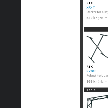
RTX
XRX T
539 kr
(inkl. 
RTX
RX20 B
969 kr
(inkl. 
Table