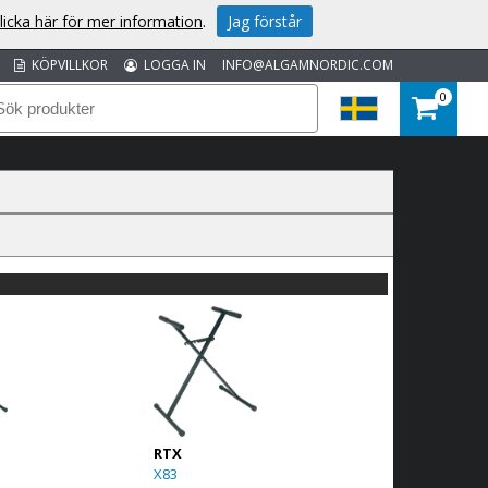
licka här för mer information
.
Jag förstår
KÖPVILLKOR
LOGGA IN
INFO@ALGAMNORDIC.COM
0
RTX
X83