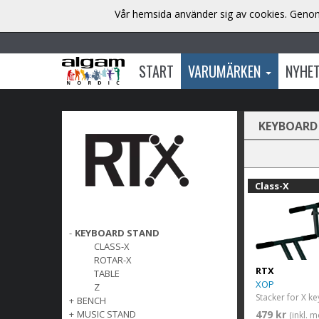
Vår hemsida använder sig av cookies. Genom 
START
VARUMÄRKEN
NYHE
KEYBOARD
Class-X
-
KEYBOARD STAND
CLASS-X
ROTAR-X
RTX
TABLE
XOP
Z
Stacker for X k
+
BENCH
+
MUSIC STAND
479 kr
(inkl. 