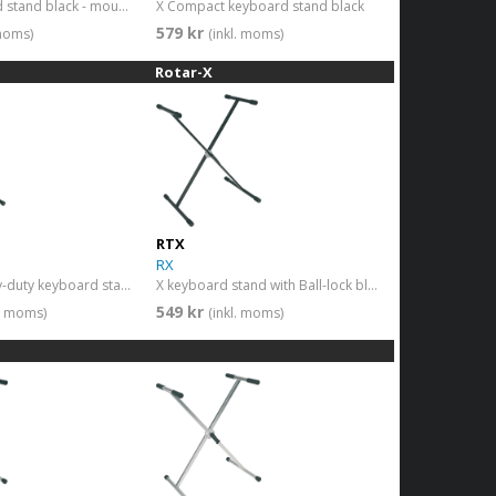
X Eco keyboard stand black - mounted
X Compact keyboard stand black
579 kr
 moms)
(inkl. moms)
Rotar-X
RTX
RX
X double heavy-duty keyboard stand black
X keyboard stand with Ball-lock black
549 kr
l. moms)
(inkl. moms)