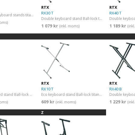
RTX
RTX
RX30 T
RX40 T
Stacker for X keyboard stands titanium
Double keyboard stand Ball-lock titanium
moms)
1 079 kr
1 189 kr
(inkl. moms)
(ink
RTX
RTX
RX10 T
RX40 B
Robust keyboard stand Ball-lock black
Eco keyboard stand Ball-lock titanium
609 kr
1 229 kr
moms)
(inkl. moms)
(ink
Z