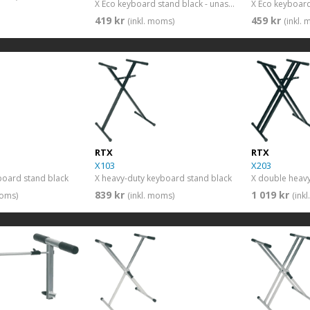
X Eco keyboard stand black - unassembled
419 kr
459 kr
(inkl. moms)
(inkl.
RTX
RTX
X103
X203
board stand black
X heavy-duty keyboard stand black
839 kr
1 019 kr
moms)
(inkl. moms)
(ink