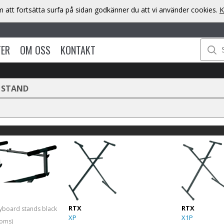
att fortsätta surfa på sidan godkänner du att vi använder cookies.
K
TER
OM OSS
KONTAKT
 STAND
RTX
RTX
eyboard stands black
XP
X1P
moms)