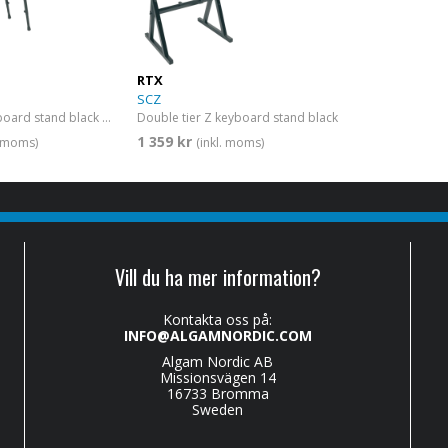
RTX
SCZ
Table-style keyboard stand black satin
Double tier Z keyboard stand black
1 359 kr
. moms)
(inkl. moms)
Vill du ha mer information?
Kontakta oss på:
INFO@ALGAMNORDIC.COM
Algam Nordic AB
Missionsvägen 14
16733 Bromma
Sweden