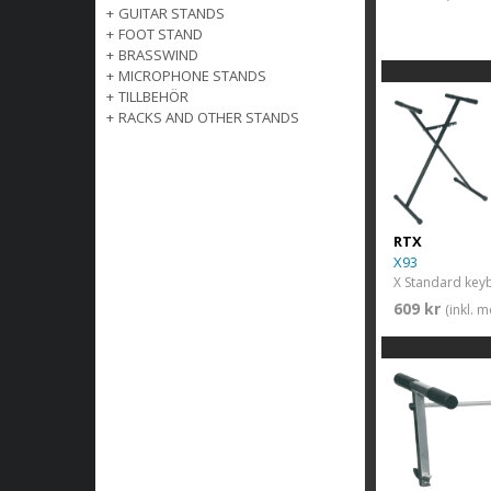
+
GUITAR STANDS
+
FOOT STAND
+
BRASSWIND
+
MICROPHONE STANDS
+
TILLBEHÖR
+
RACKS AND OTHER STANDS
RTX
X93
X Standard key
609 kr
(inkl. 