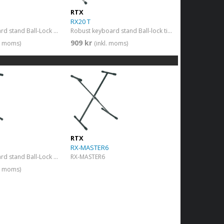
RTX
RX20 T
Double keyboard stand Ball-Lock titanium
Robust keyboard stand Ball-lock titanium
909 kr
l. moms)
(inkl. moms)
RTX
RX-MASTER6
Double keyboard stand Ball-Lock black
RX-MASTER6
l. moms)