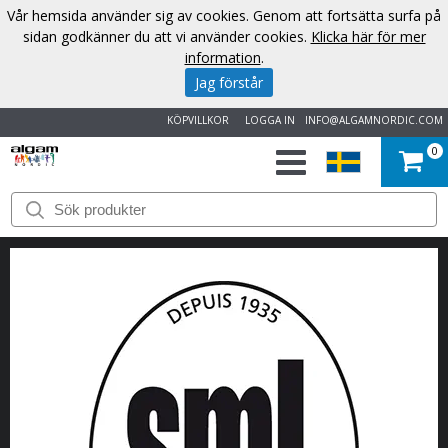
Vår hemsida använder sig av cookies. Genom att fortsätta surfa på
sidan godkänner du att vi använder cookies.
Klicka här för mer
information
.
Jag förstår
KÖPVILLKOR
LOGGA IN
INFO@ALGAMNORDIC.COM
0
START
VARUMÄRKEN
NYHETER
OM
OSS
KONTAKT