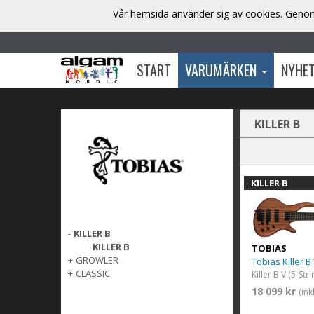
Vår hemsida använder sig av cookies. Genom 
START
VARUMÄRKEN
NYHE
KILLER B
KILLER B
-
KILLER B
KILLER B
TOBIAS
+
GROWLER
Tobias Killer B
+
CLASSIC
18 099 kr
(in