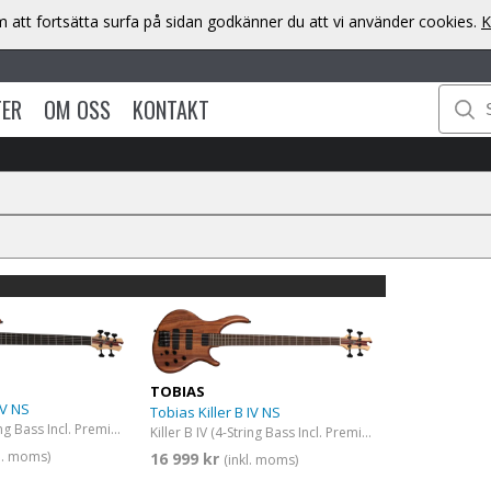
att fortsätta surfa på sidan godkänner du att vi använder cookies.
K
TER
OM OSS
KONTAKT
TOBIAS
 V NS
Tobias Killer B IV NS
Killer B V (5-String Bass Incl. Premium Gig Bag) Satin Natural
Killer B IV (4-String Bass Incl. Premium Gig Bag) Satin Natural
kl. moms)
16 999 kr
(inkl. moms)