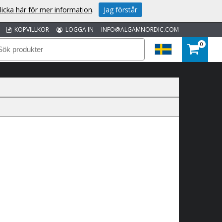
licka här för mer information
.
Jag förstår
KÖPVILLKOR
LOGGA IN
INFO@ALGAMNORDIC.COM
0