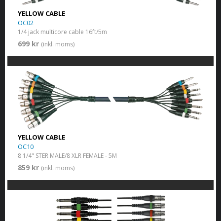
YELLOW CABLE
OC02
1/4 jack multicore cable 16ft/5m
699 kr
(inkl. moms)
YELLOW CABLE
OC10
8 1/4" STER MALE/8 XLR FEMALE - 5M
859 kr
(inkl. moms)