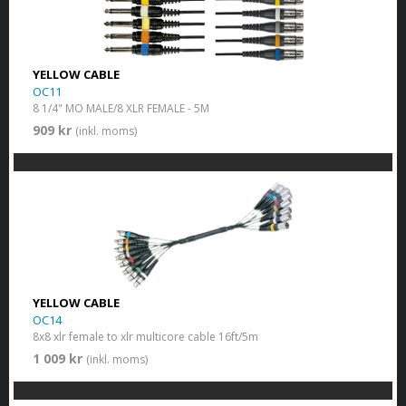
YELLOW CABLE
OC11
8 1/4" MO MALE/8 XLR FEMALE - 5M
909 kr
(inkl. moms)
YELLOW CABLE
OC14
8x8 xlr female to xlr multicore cable 16ft/5m
1 009 kr
(inkl. moms)