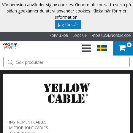
Vår hemsida använder sig av cookies. Genom att fortsätta surfa på
sidan godkänner du att vi använder cookies.
Klicka här för mer
information
.
Jag förstår
KÖPVILLKOR
LOGGA IN
INFO@ALGAMNORDIC.COM
0
START
VARUMÄRKEN
NYHETER
OM
OSS
+
INSTRUMENT CABLES
+
MICROPHONE CABLES
KONTAKT