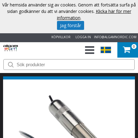
Vår hemsida använder sig av cookies. Genom att fortsätta surfa på
sidan godkänner du att vi använder cookies.
Klicka här för mer
information
.
Jag förstår
KÖPVILLKOR
LOGGA IN
INFO@ALGAMNORDIC.COM
0
START
VARUMÄRKEN
NYHETER
OM
OSS
KONTAKT