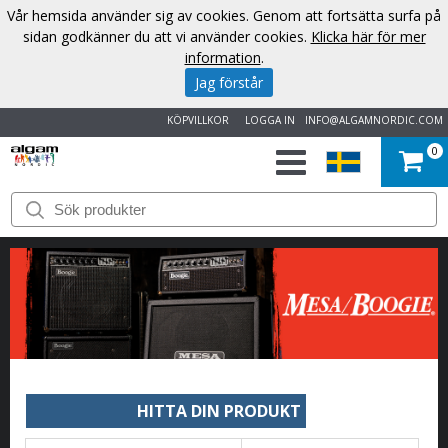
Vår hemsida använder sig av cookies. Genom att fortsätta surfa på
sidan godkänner du att vi använder cookies.
Klicka här för mer
information
.
Jag förstår
KÖPVILLKOR
LOGGA IN
INFO@ALGAMNORDIC.COM
0
START
VARUMÄRKEN
NYHETER
OM
OSS
HITTA DIN PRODUKT
KONTAKT