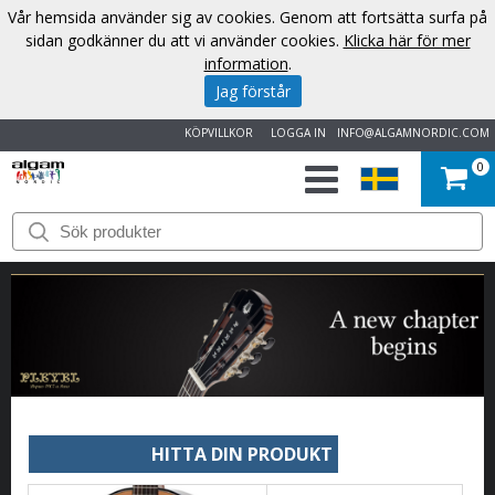
Vår hemsida använder sig av cookies. Genom att fortsätta surfa på
sidan godkänner du att vi använder cookies.
Klicka här för mer
information
.
Jag förstår
KÖPVILLKOR
LOGGA IN
INFO@ALGAMNORDIC.COM
0
START
VARUMÄRKEN
NYHETER
OM
OSS
HITTA DIN PRODUKT
KONTAKT