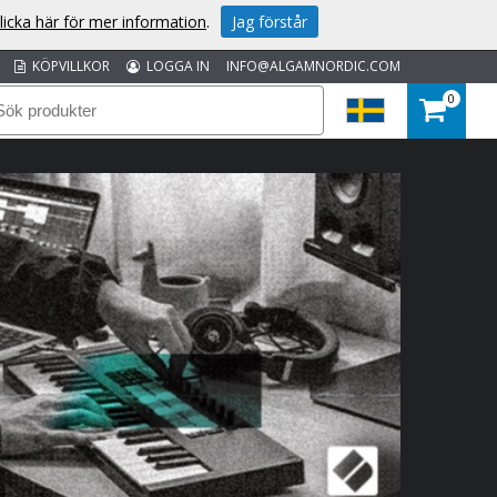
licka här för mer information
.
Jag förstår
KÖPVILLKOR
LOGGA IN
INFO@ALGAMNORDIC.COM
0