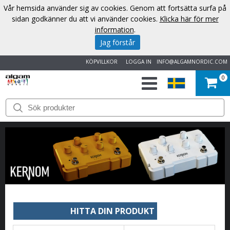
Vår hemsida använder sig av cookies. Genom att fortsätta surfa på
sidan godkänner du att vi använder cookies.
Klicka här för mer
information
.
Jag förstår
KÖPVILLKOR
LOGGA IN
INFO@ALGAMNORDIC.COM
0
START
VARUMÄRKEN
NYHETER
OM
OSS
HITTA DIN PRODUKT
KONTAKT