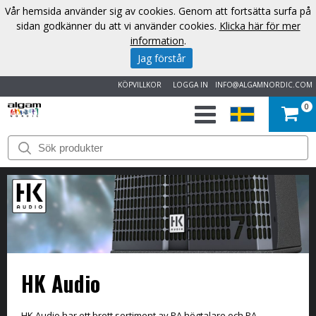
Vår hemsida använder sig av cookies. Genom att fortsätta surfa på
sidan godkänner du att vi använder cookies.
Klicka här för mer
information
.
Jag förstår
KÖPVILLKOR
LOGGA IN
INFO@ALGAMNORDIC.COM
0
START
VARUMÄRKEN
NYHETER
OM
HK Audio
OSS
KONTAKT
HK Audio har ett brett sortiment av PA högtalare och PA