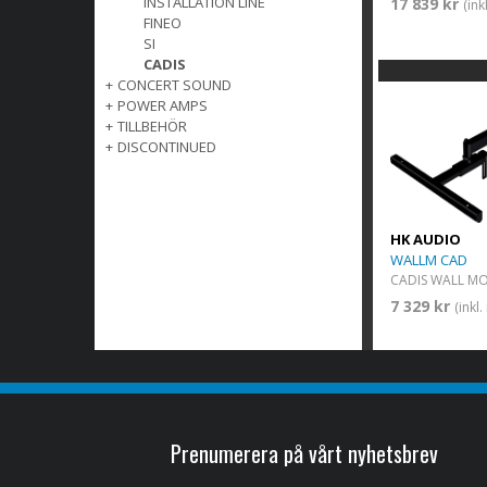
INSTALLATION LINE
17 839 kr
(in
FINEO
SI
CADIS
+
CONCERT SOUND
+
POWER AMPS
+
TILLBEHÖR
+
DISCONTINUED
HK AUDIO
WALLM CAD
CADIS WALL M
7 329 kr
(inkl
Prenumerera på vårt nyhetsbrev