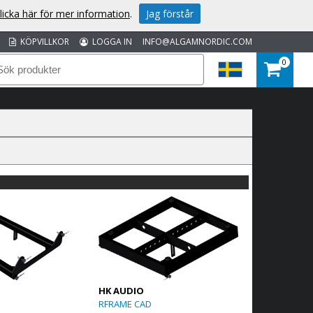
licka här för mer information
.
Jag förstår
KÖPVILLKOR
LOGGA IN
INFO@ALGAMNORDIC.COM
0
HK AUDIO
D
RFRAME CAD