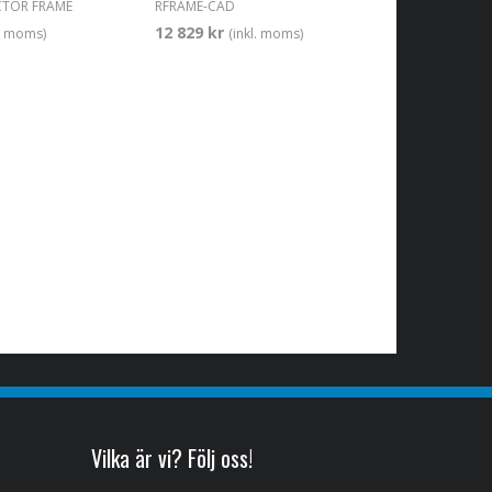
CTOR FRAME
RFRAME-CAD
12 829 kr
l. moms)
(inkl. moms)
Vilka är vi? Följ oss!