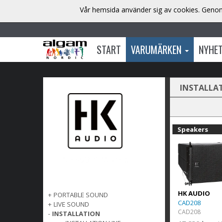
Vår hemsida använder sig av cookies. Genom 
START
VARUMÄRKEN
NYHE
INSTALLA
Speakers
HK AUDIO
+
PORTABLE SOUND
CAD208
+
LIVE SOUND
CAD208
-
INSTALLATION