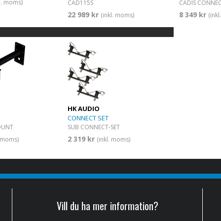
kl. moms)
CAD115S
CADIS CONNE
22 989 kr
8 349 kr
(inkl. moms)
(ink
HK AUDIO
CONNECT SET
OUNT
SUB CONNECT-SET
2 319 kr
. moms)
(inkl. moms)
Vill du ha mer information?