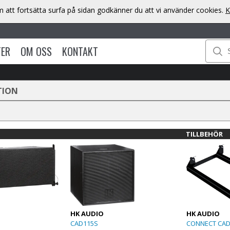
att fortsätta surfa på sidan godkänner du att vi använder cookies.
K
TER
OM OSS
KONTAKT
TION
TILLBEHÖR
HK AUDIO
HK AUDIO
CAD115S
CONNECT CA