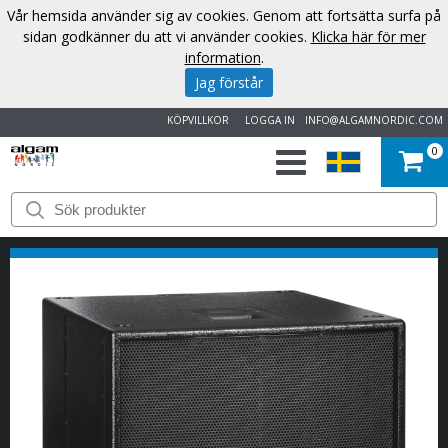
Vår hemsida använder sig av cookies. Genom att fortsätta surfa på
sidan godkänner du att vi använder cookies.
Klicka här för mer
information
.
Jag förstår
KÖPVILLKOR
LOGGA IN
INFO@ALGAMNORDIC.COM
0
START
VARUMÄRKEN
NYHETER
OM
OSS
KONTAKT