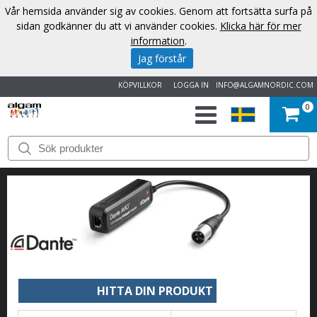
Vår hemsida använder sig av cookies. Genom att fortsätta surfa på
sidan godkänner du att vi använder cookies.
Klicka här för mer
information
.
Jag förstår
KÖPVILLKOR
LOGGA IN
INFO@ALGAMNORDIC.COM
0
START
VARUMÄRKEN
NYHETER
OM
OSS
HITTA DIN PRODUKT
KONTAKT