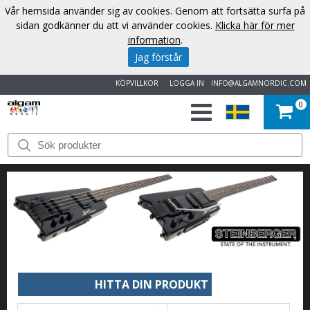
Vår hemsida använder sig av cookies. Genom att fortsätta surfa på
sidan godkänner du att vi använder cookies.
Klicka här för mer
information
.
Jag förstår
KÖPVILLKOR
LOGGA IN
INFO@ALGAMNORDIC.COM
0
START
VARUMÄRKEN
NYHETER
OM
OSS
HITTA DIN PRODUKT
KONTAKT