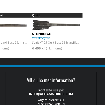
rd
Quilt
STEINBERGER
XTSTD5QTB1
Spirit XT-25 Standard Bass 5String Black
Spirit XT-25 Quilt Bass 5S TransBlack
6 499 kr
. moms)
(inkl. moms)
Vill du ha mer information?
Kontakta oss på:
INFO@ALGAMNORDIC.COM
Algam Nordic AB
Missionsvägen 14