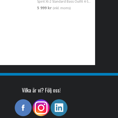
Spirit Xt-2 Standard Bass Outfit 4-String Frost Blue
5 999 kr
(inkl. moms)
Vilka är vi? Följ oss!