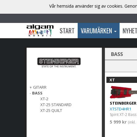
Vår hemsida använder sig av cookies. Genom 
START
VARUMÄRKEN
NYHE
BASS
XT
+
GITARR
-
BASS
XT-2
STEINBERGER
XT-25 STANDARD
XTSTD4HR1
XT-25 QUILT
5 999 kr
(inkl