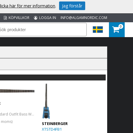
licka här för mer information
.
Jag förstår
KÖPVILLKOR
LOGGA IN
INFO@ALGAMNORDIC.COM
0
R
Spirit XT-2 Standard Outfit Bass White
l. moms)
STEINBERGER
XTSTD4FB1