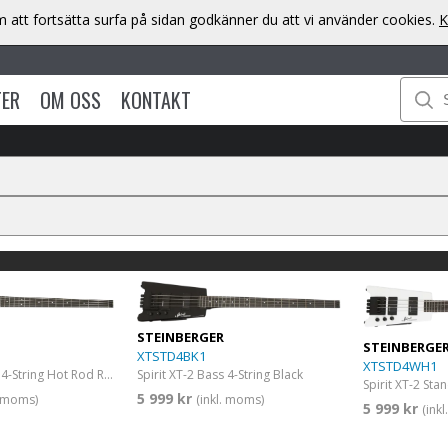
att fortsätta surfa på sidan godkänner du att vi använder cookies.
K
TER
OM OSS
KONTAKT
STEINBERGER
STEINBERGE
XTSTD4BK1
XTSTD4WH1
Spirit XT-2 Bass 4-String Black
Spirit XT-2 Bass 4-String Hot Rod Red
5 999 kr
(inkl. moms)
. moms)
5 999 kr
(ink