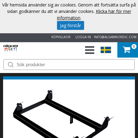
Vår hemsida använder sig av cookies. Genom att fortsätta surfa på
sidan godkänner du att vi använder cookies.
Klicka här för mer
information
.
Jag förstår
KÖPVILLKOR
LOGGA IN
INFO@ALGAMNORDIC.COM
0
START
VARUMÄRKEN
NYHETER
OM
OSS
KONTAKT