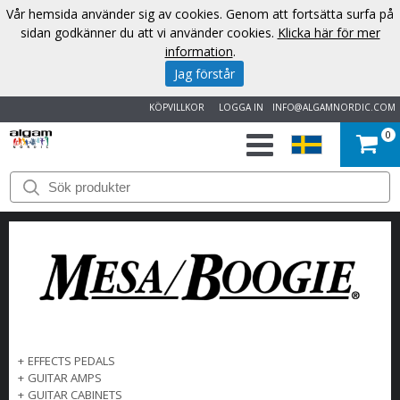
Vår hemsida använder sig av cookies. Genom att fortsätta surfa på
sidan godkänner du att vi använder cookies.
Klicka här för mer
information
.
Jag förstår
KÖPVILLKOR
LOGGA IN
INFO@ALGAMNORDIC.COM
0
START
VARUMÄRKEN
NYHETER
OM
OSS
+
EFFECTS PEDALS
+
GUITAR AMPS
KONTAKT
+
GUITAR CABINETS