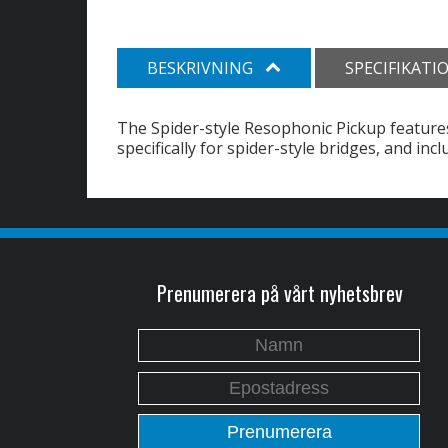
BESKRIVNING
SPECIFIKATI
The Spider-style Resophonic Pickup features
specifically for spider-style bridges, and inc
Prenumerera på vårt nyhetsbrev