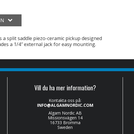
ON
 a split saddle piezo-ceramic pickup designed
ludes a 1/4″ external jack for easy mounting.
Vill du ha mer information?
Kontakta oss på:
INFO@ALGAMNORDIC.COM
Algam Nordic AB
Missionsvägen 14
16733 Bromma
Sweden