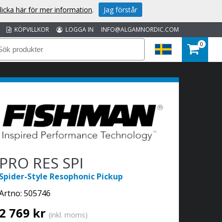
licka här för mer information
.
Jag förstår
KÖPVILLKOR
LOGGA IN
INFO@ALGAMNORDIC.COM
0
PRO RES SPI
Spider-Style Resophonic Pickup
Artno:
505746
2 769 kr
(inkl. moms)