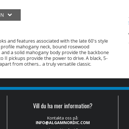
ON
ks and features associated with the late 60's style
d profile mahogany neck, bound rosewood
nt, and a solid mahogany body provide the backbone
 II pickups provide the power to drive. A black, 5-
part from others... a truly versatile classic.
Vill du ha mer information?
Kontakta oss på:
INFO@ALGAMNORDIC.COM