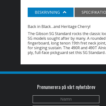
BESKRIVNING
SPECIFIKATI
Back in Black…and Heritage Cherry!
The Gibson SG Standard rocks the classic loo
SG models sought after by many. A rounde
fingerboard, long tenon 19th fret neck joi
for singing sustain. The 490R and 490T Alnico
ply, full-face pickguard set this SG Standard a
Prenumerera på vårt nyhetsbrev