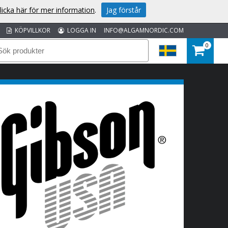
licka här för mer information
.
Jag förstår
KÖPVILLKOR
LOGGA IN
INFO@ALGAMNORDIC.COM
0