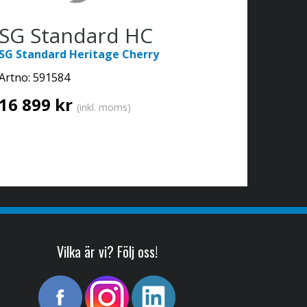
SG Standard HC
SG Standard Heritage Cherry
Artno:
591584
16 899 kr
(inkl. moms)
Vilka är vi? Följ oss!