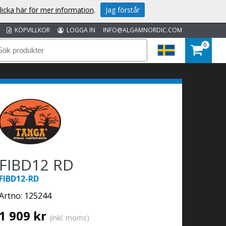
licka här för mer information
.
Jag förstår
KÖPVILLKOR
LOGGA IN
INFO@ALGAMNORDIC.COM
0
FIBD12 RD
FIBD12-RD
Artno:
125244
1 909 kr
(inkl. moms)