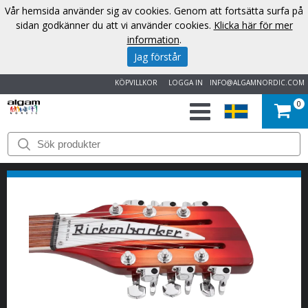
Vår hemsida använder sig av cookies. Genom att fortsätta surfa på
sidan godkänner du att vi använder cookies.
Klicka här för mer
information
.
Jag förstår
KÖPVILLKOR
LOGGA IN
INFO@ALGAMNORDIC.COM
0
START
VARUMÄRKEN
NYHETER
OM
OSS
KONTAKT