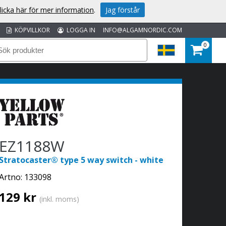
licka här för mer information
.
Jag förstår
KÖPVILLKOR
LOGGA IN
INFO@ALGAMNORDIC.COM
0
EZ1188W
Stratocaster® type 5 way switch - white
Artno:
133098
129 kr
(inkl. moms)