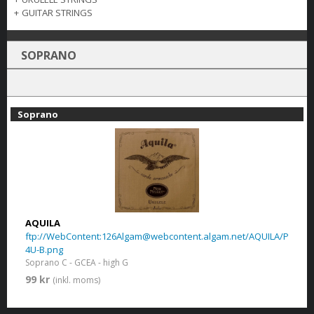
+
GUITAR STRINGS
SOPRANO
Soprano
AQUILA
ftp://WebContent:126Algam@webcontent.algam.net/AQUILA/Photos
4U-B.png
Soprano C - GCEA - high G
99 kr
(inkl. moms)