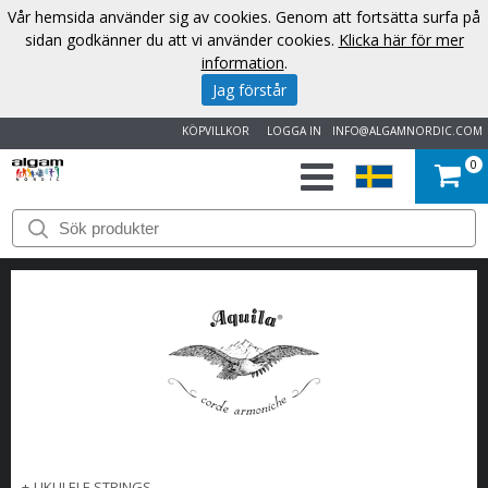
Vår hemsida använder sig av cookies. Genom att fortsätta surfa på
sidan godkänner du att vi använder cookies.
Klicka här för mer
information
.
Jag förstår
KÖPVILLKOR
LOGGA IN
INFO@ALGAMNORDIC.COM
0
START
VARUMÄRKEN
NYHETER
OM
OSS
KONTAKT
+
UKULELE STRINGS