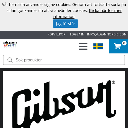
Vår hemsida använder sig av cookies. Genom att fortsätta surfa på
sidan godkänner du att vi använder cookies.
Klicka här för mer
information
.
Jag förstår
KÖPVILLKOR
LOGGA IN
INFO@ALGAMNORDIC.COM
0
START
VARUMÄRKEN
NYHETER
OM
OSS
KONTAKT