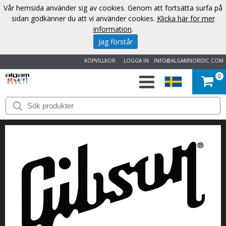
Vår hemsida använder sig av cookies. Genom att fortsätta surfa på
sidan godkänner du att vi använder cookies.
Klicka här för mer
information
.
Jag förstår
KÖPVILLKOR
LOGGA IN
INFO@ALGAMNORDIC.COM
0
START
VARUMÄRKEN
NYHETER
OM
OSS
KONTAKT