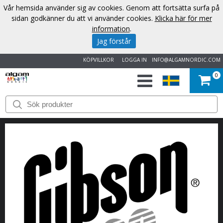
Vår hemsida använder sig av cookies. Genom att fortsätta surfa på
sidan godkänner du att vi använder cookies.
Klicka här för mer
information
.
Jag förstår
KÖPVILLKOR
LOGGA IN
INFO@ALGAMNORDIC.COM
0
START
VARUMÄRKEN
NYHETER
OM
OSS
KONTAKT